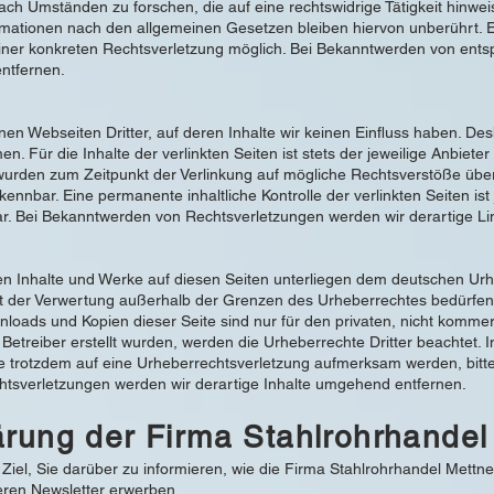
h Umständen zu forschen, die auf eine rechtswidrige Tätigkeit hinwei
mationen nach den allgemeinen Gesetzen bleiben hiervon unberührt. Ei
einer konkreten Rechtsverletzung möglich. Bei Bekanntwerden von en
ntfernen.
nen Webseiten Dritter, auf deren Inhalte wir keinen Einfluss haben. De
 Für die Inhalte der verlinkten Seiten ist stets der jeweilige Anbieter
n wurden zum Zeitpunkt der Verlinkung auf mögliche Rechtsverstöße über
kennbar. Eine permanente inhaltliche Kontrolle der verlinkten Seiten i
ar. Bei Bekanntwerden von Rechtsverletzungen werden wir derartige L
ten Inhalte und Werke auf diesen Seiten unterliegen dem deutschen Urhe
rt der Verwertung außerhalb der Grenzen des Urheberrechtes bedürfen
wnloads und Kopien dieser Seite sind nur für den privaten, nicht komme
m Betreiber erstellt wurden, werden die Urheberrechte Dritter beachtet.
Sie trotzdem auf eine Urheberrechtsverletzung aufmerksam werden, bit
tsverletzungen werden wir derartige Inhalte umgehend entfernen.
ärung der Firma Stahlrohrhande
Ziel, Sie darüber zu informieren, wie die Firma Stahlrohrhandel Met
eren Newsletter erwerben.