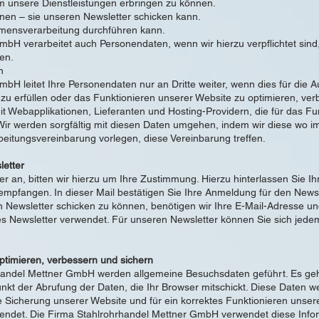
um unsere Dienstleistungen erbringen zu können.
nen – sie unseren Newsletter schicken kann.
mensverarbeitung durchführen kann.
bH verarbeitet auch Personendaten, wenn wir hierzu verpflichtet sind
en.
n
bH leitet Ihre Personendaten nur an Dritte weiter, wenn dies für die 
g zu erfüllen oder das Funktionieren unserer Website zu optimieren, verb
it Webapplikationen, Lieferanten und Hosting-Providern, die für das F
 Wir werden sorgfältig mit diesen Daten umgehen, indem wir diese wo 
beitungsvereinbarung vorlegen, diese Vereinbarung treffen.
etter
er an, bitten wir hierzu um Ihre Zustimmung. Hierzu hinterlassen Sie I
empfangen. In dieser Mail bestätigen Sie Ihre Anmeldung für den Newsle
n Newsletter schicken zu können, benötigen wir Ihre E-Mail-Adresse u
s Newsletter verwendet. Für unseren Newsletter können Sie sich jede
ptimieren, verbessern und sichern
handel Mettner GmbH werden allgemeine Besuchsdaten geführt. Es geht
nkt der Abrufung der Daten, die Ihr Browser mitschickt. Diese Daten 
die Sicherung unserer Website und für ein korrektes Funktionieren uns
endet. Die Firma Stahlrohrhandel Mettner GmbH verwendet diese Info