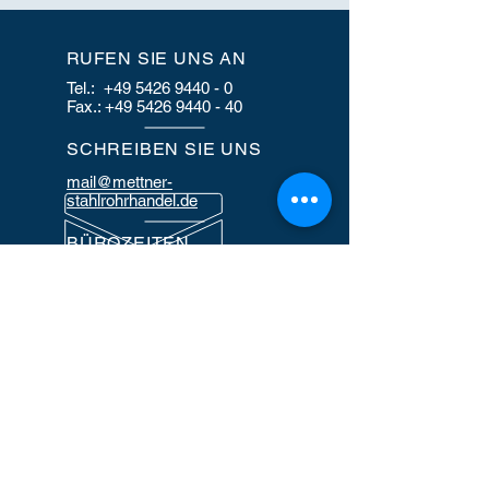
RUFEN SIE UNS AN
Tel.:
+49 5426 9440 - 0
Fax.: +49 5426 9440 - 40
SCHREIBEN SIE UNS
mail@mettner-
stahlrohrhandel.de
BÜROZEITEN
Mo. bis Do.:
8:00 - 16:30 Uhr
Fr.:
8:00 - 14:30 Uhr
KONTAKT
Stahlrohrhandel Mettner GmbH