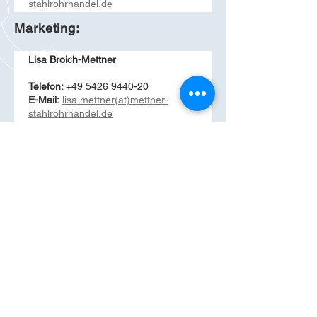
stahlrohrhandel.de
Marketing:
Lisa Broich-Mettner
Telefon:
+49 5426 9440-20
E-Mail:
lisa.mettner(at)mettner-
stahlrohrhandel.de
Elli Herbermann
Telefon:
+49 5426 9440-14
E-Mail:
service(at)mettner-
stahlrohrhandel.de
RUFEN SIE UNS AN
Tel.:
+49 5426 9440 - 0
Fax.: +49 5426 9440 - 40
SCHREIBEN SIE UNS